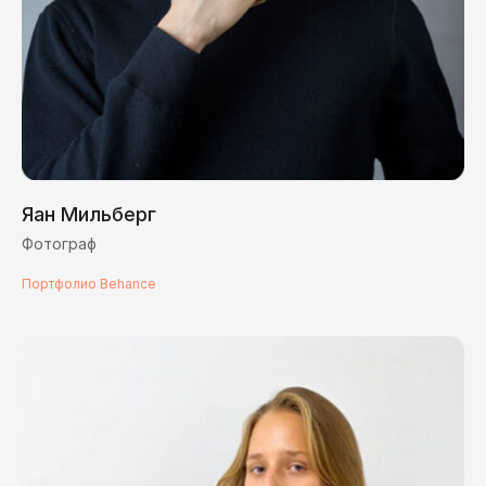
Яан Мильберг
Фотограф
Портфолио Behance