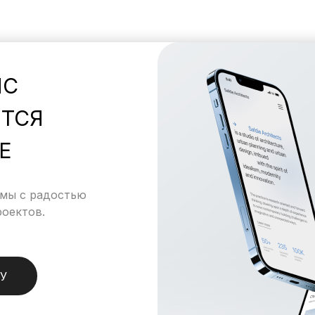
ЙС
ТСЯ
Е
 мы с радостью
оектов.
У