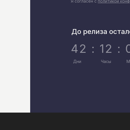
Я согласен с
политикой кон
До релиза остал
42 : 12 : 
Дни
Часы
М