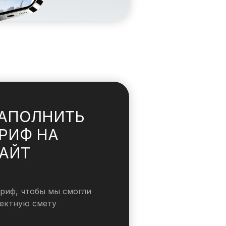
АПОЛНИТЬ
РИФ НА
АЙТ
риф, чтобы мы смогли
оектную смету