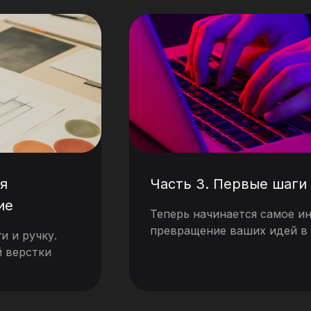
ля
Часть 3. Первые шаги в
ие
Теперь начинается самое и
превращение ваших идей в
и и ручку.
й верстки