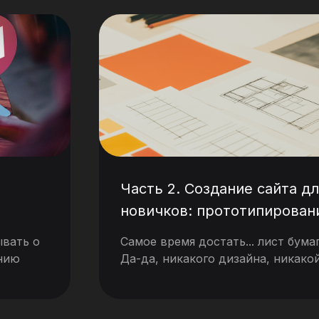
Часть 2. Создание сайта д
новичков: прототипирован
ывать о
Cамое время достать... лист бумаг
анию
Да-да, никакого дизайна, никако