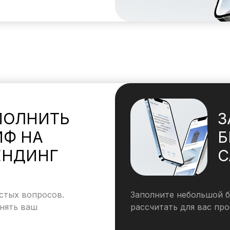
ПОЛНИТЬ
З
ИФ НА
Б
ЕНДИНГ
С
стых вопросов.
Заполните небольшой б
нять ваш
рассчитать для вас пр